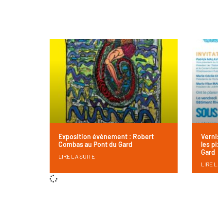
Exposition événement : Robert
Verni
Combas au Pont du Gard
les pi
Gard
LIRE LA SUITE
LIRE L