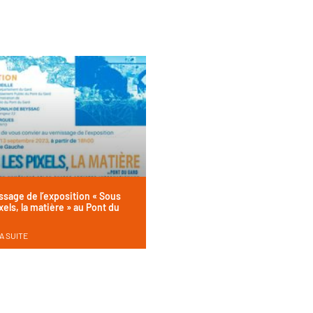
ssage de l’exposition « Sous
xels, la matière » au Pont du
A SUITE