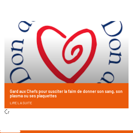
Gard aux Chefs pour susciter la faim de donner son sang, son
plasma ou ses plaquettes
LIRE LA SUITE