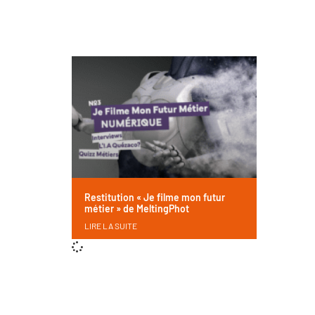
Restitution « Je filme mon futur
métier » de MeltingPhot
LIRE LA SUITE