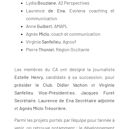
Lydia
Bouziane
, A2 Perspectives
Laurence
de Ena
, Evolena coaching et
communication
Anne
Guibert
, AMAPL
Agnès
Miclo
, coach et communication
Virginie
Sanfelieu
, Agroof
Pierre
Thoniel
, Région Occitanie
Les membres du CA ont désigné la journaliste
Estelle Henry,
candidate à sa succession, pour
présider le Club
,
Didier Vachon
et
Virginie
Sanfelieu
Vice-Président·es
,
Jacques Furet
Secrétaire
,
Laurence de Ena Secrétaire adjointe
et
Agnès Miclo Trésorière
.
Parmi les projets portés par l’équipe pour l’année à
venir, on retrouve notamment : le développement