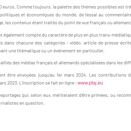
00 euros. Comme toujours, la palette des thèmes possibles est très
s politiques et économiques du monde, de l’essai au commentair
ge, les contenus étant traités du point de vue français ou alleman
t également compte du caractère de plus en plus trans-médiatique 
s dans chacune des catégories : vidéo, article de presse écrit
nant une thématique ou un événement en particulier.
lités des médias français et allemands spécialisées dans les dif
ent être envoyées jusqu‘au 1er mars 2024. Les contributions d
rs 2023. L‘inscription se fait en ligne :
www.pfaj.eu
eportages qui, selon eux, mériteraient d’être primées, ou recom
urnalistes en question.