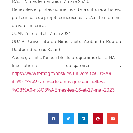
RAJE Nîmes le mercredi 17 mai à 9h30.
Bénévoles et professionnel.le.s de la culture, artistes,
porteur.se.s de projet, curieux.ses … C’est le moment
de vous inscrire !
QUAND? Les 16 et 17 mai 2023
OU? A l’Université de Nîmes, site Vauban (5 Rue du
Docteur Georges Salan)
Accès gratuit à l’ensemble du programme des UIMA
Inscriptions obligatoires :
https://www.femag.fr/post/les-universit%C3%A9-
itin%C3%A9rantes-des-musiques-actuelles-
%C3%A0-n%C3%AEmes-les-16-et-17-mai-2023