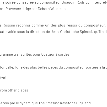
la soirée consacrée au compositeur Joaquin Rodrigo, interprété
on- Provence dirigé par Debora Waldman
a de Rossini reconnu comme un des plus réussi du compositeur
aute volée sous la direction de Jean-Christophe Spinosi, qu’il a d
rogramme transcrites pour Quatuor à cordes
oloncelle, l’une des plus belles pages du compositeur portées à la 
val :
from other places
nstein par le dynamique The Amazing Keystone Big Band