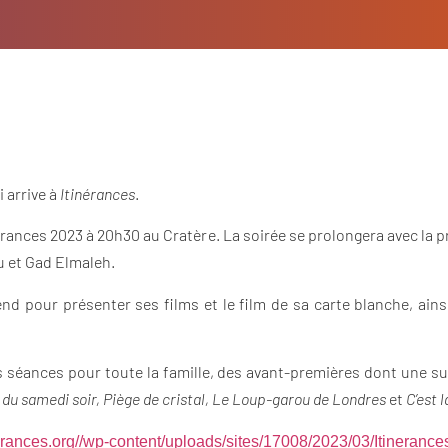
i arrive à
Itinérances
.
inérances 2023 à 20h30 au Cratère. La soirée se prolongera avec la 
u et Gad Elmaleh.
end pour présenter ses films et le film de sa carte blanche, ai
es séances pour toute la famille, des avant-premières dont une sur
 du samedi soir, Piège de cristal, Le Loup-garou de Londres
et
C’est l
nerances.org//wp-content/uploads/sites/17008/2023/03/Itinera