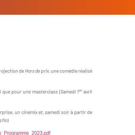
projection de
Hors de prix
, une comédie réalisé
er
nsi que pour une masterclass (Samedi 1
avril
prise, un cinémix et, samedi soir à partir de
a fin
)
nces_Programme_2023.pdf