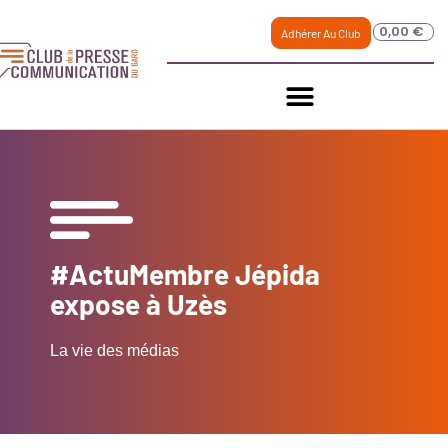
0,00
€
Adhérer Au Club
#ActuMembre Jépida
expose à Uzès
La vie des médias