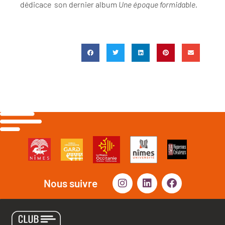
dédicace son dernier album
Une époque formidable.
Nous suivre