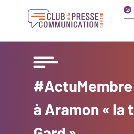
#ActuMembre :
à Aramon « la 
Gard »