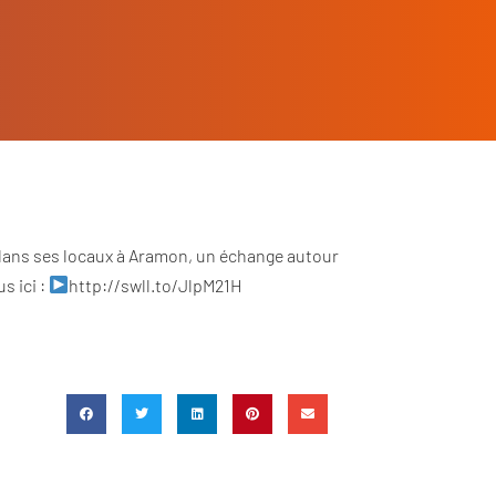
e, dans ses locaux à Aramon, un échange autour
s ici :
http://swll.to/JlpM21H