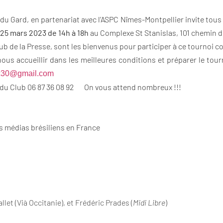
u Gard, en partenariat avec l’ASPC Nîmes-Montpellier invite tous l
25 mars 2023 de 14h à 18h
au Complexe St Stanislas, 101 chemin de
 de la Presse, sont les bienvenus pour participer à ce tournoi co
ous accueillir dans les meilleures conditions et préparer le tourn
pc30@gmail.com
 du Club 06 87 36 08 92 On vous attend nombreux !!!
es médias brésiliens en France
allet (Vià Occitanie), et Frédéric Prades (
Midi Libre
)